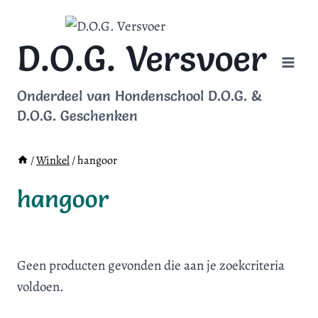
Doorgaan
naar
D.O.G. Versvoer
inhoud
Onderdeel van Hondenschool D.O.G. &
D.O.G. Geschenken
/
Winkel
/
hangoor
hangoor
Geen producten gevonden die aan je zoekcriteria
voldoen.