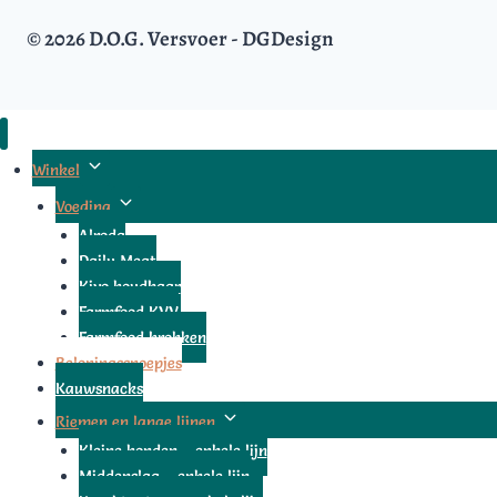
© 2026 D.O.G. Versvoer - DGDesign
Toggle
Winkel
submenu
Toggle
Voeding
submenu
Alroda
Daily Meat
Kivo houdbaar
Farmfood KVV
Farmfood brokken
Beloningssnoepjes
Kauwsnacks
Toggle
Riemen en lange lijnen
submenu
Kleine honden – enkele lijn
Middenslag – enkele lijn