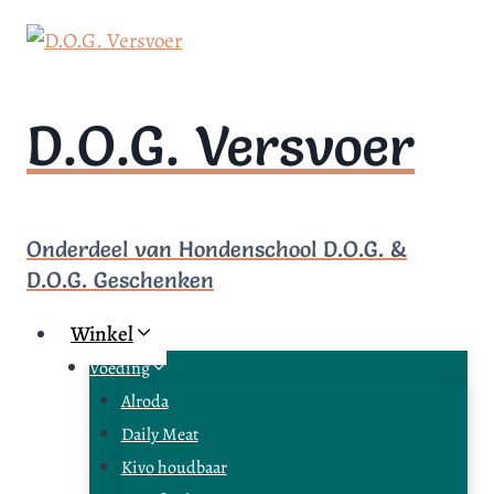
Doorgaan
naar
inhoud
D.O.G. Versvoer
Onderdeel van Hondenschool D.O.G. &
D.O.G. Geschenken
Winkel
Voeding
Alroda
Daily Meat
Kivo houdbaar