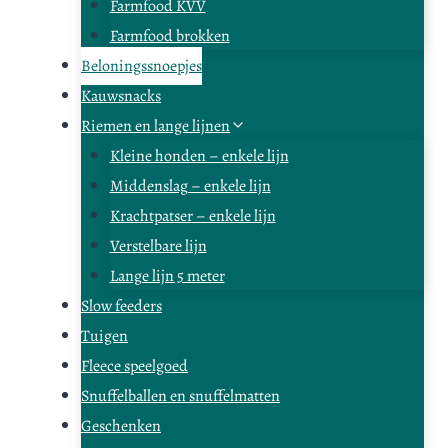
Farmfood KVV
Farmfood brokken
Beloningssnoepjes
Kauwsnacks
Riemen en lange lijnen
Kleine honden – enkele lijn
Middenslag – enkele lijn
Krachtpatser – enkele lijn
Verstelbare lijn
Lange lijn 5 meter
Slow feeders
Tuigen
Fleece speelgoed
Snuffelballen en snuffelmatten
Geschenken