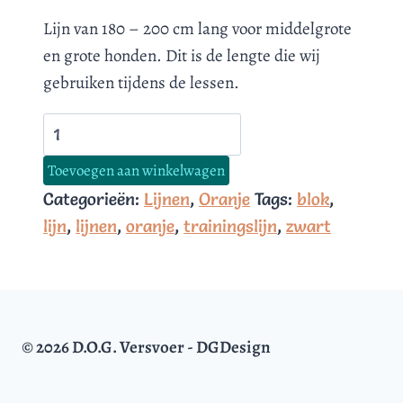
Lijn van 180 – 200 cm lang voor middelgrote
en grote honden. Dit is de lengte die wij
gebruiken tijdens de lessen.
Oranje-
zwart-
Toevoegen aan winkelwagen
blok
Categorieën:
Lijnen
,
Oranje
Tags:
blok
,
aantal
lijn
,
lijnen
,
oranje
,
trainingslijn
,
zwart
© 2026 D.O.G. Versvoer - DGDesign