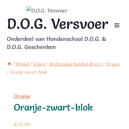
Doorgaan
naar
D.O.G. Versvoer
inhoud
Onderdeel van Hondenschool D.O.G. &
D.O.G. Geschenken
/
Winkel
/
Lijnen
/
Middenslag honden M en L
/
Oranje
/
Oranje-zwart-blok
Oranje
Oranje-zwart-blok
€
15,00