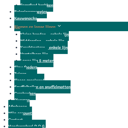
Farmfood brokken
Beloningssnoepjes
Kauwsnacks
Toggle
Riemen en lange lijnen
submenu
Kleine honden – enkele lijn
Middenslag – enkele lijn
Krachtpatser – enkele lijn
Verstelbare lijn
Lange lijn 5 meter
Slow feeders
Tuigen
Fleece speelgoed
Snuffelballen en snuffelmatten
Geschenken
Diversen
Afrekenen
Mijn account
Contact
Hondenschool D.O.G.