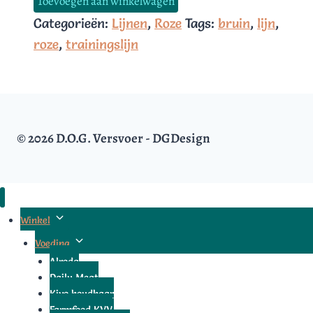
Toevoegen aan winkelwagen
aantal
Categorieën:
Lijnen
,
Roze
Tags:
bruin
,
lijn
,
roze
,
trainingslijn
© 2026 D.O.G. Versvoer - DGDesign
Toggle
Winkel
submenu
Toggle
Voeding
submenu
Alroda
Daily Meat
Kivo houdbaar
Farmfood KVV