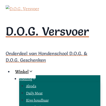
Doorgaan
naar
inhoud
D.O.G. Versvoer
Onderdeel van Hondenschool D.O.G. &
D.O.G. Geschenken
Winkel
Voeding
Alroda
Daily Meat
Kivo houdbaar