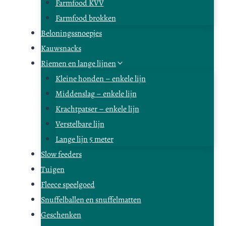
Farmfood KVV
Farmfood brokken
Beloningssnoepjes
Kauwsnacks
Riemen en lange lijnen
Kleine honden – enkele lijn
Middenslag – enkele lijn
Krachtpatser – enkele lijn
Verstelbare lijn
Lange lijn 5 meter
Slow feeders
Tuigen
Fleece speelgoed
Snuffelballen en snuffelmatten
Geschenken