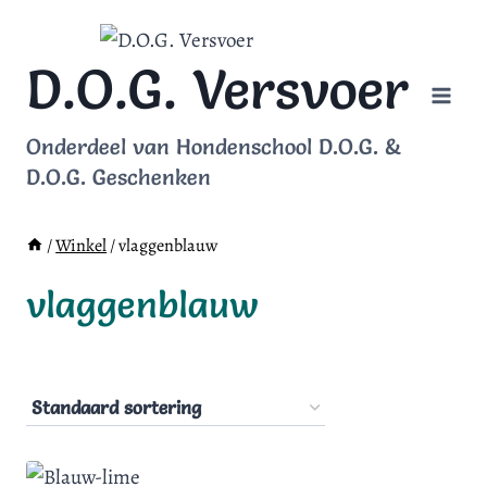
Doorgaan
naar
D.O.G. Versvoer
inhoud
Onderdeel van Hondenschool D.O.G. &
D.O.G. Geschenken
/
Winkel
/
vlaggenblauw
vlaggenblauw