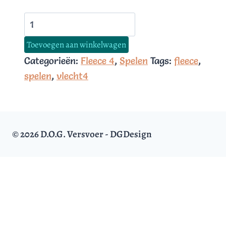
Fleece
4
Toevoegen aan winkelwagen
recht
Categorieën:
Fleece 4
,
Spelen
Tags:
fleece
,
bruin
spelen
,
vlecht4
aantal
© 2026 D.O.G. Versvoer - DGDesign